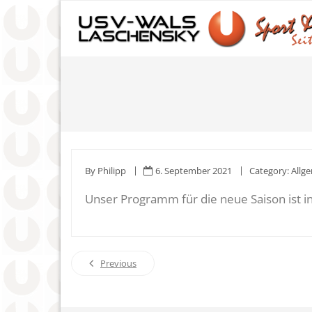
Skip
to
content
By
Philipp
6. September 2021
Category:
Allg
Unser Programm für die neue Saison ist i
Previous